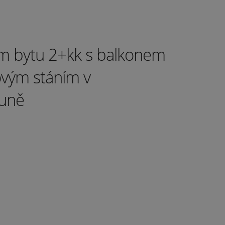
m bytu 2+kk s balkonem
ovým stáním v
uně