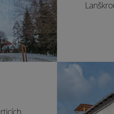
Lanškro
ticích,