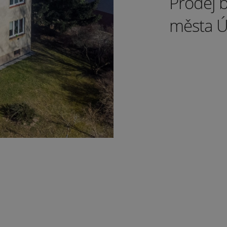
Prodej b
města Ús