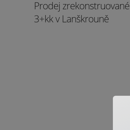
Prodej zrekonstruované
3+kk v Lanškrouně