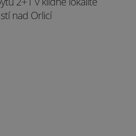
ytu 2+1 v klidné lokalitě
tí nad Orlicí