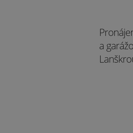
Pronáje
a garáž
Lanškro