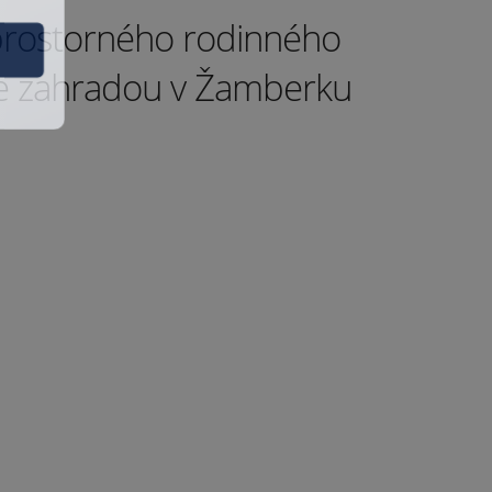
prostorného rodinného
A
 zahradou v Žamberku