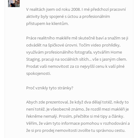
V realitách jsem od roku 2008. I mé předchozí pracovní
aktivity byly spojené s úctou a profesionálním
přístupem ke klientům.
Práce realitního makléře mě skutečně baví a snažím se ji
odvádět na špičkové úrovni. Točím video prohlídky,
využívám profesionálního fotografa, vytvářím Home
Staging, pracuji na sociálních sítích... vše s jasným cílem.
Prodat vaši nemovitost za co nejvyšší cenu k vaší plné
spokojenosti.
Proč vznikly tyto stránky?
Abych zde prezentoval, že když dva dělají totéž, nikdy to
není totéž. Je všeobecně známo, že rozdíl mezi makléři je
řekněme nemalý. Prosím, přečtěte si mé tipy a články.
Věřím, že vám tyto informace pomohou v rozhodování a
že si pro prodej nemovitosti zvolíte tu správnou cestu.