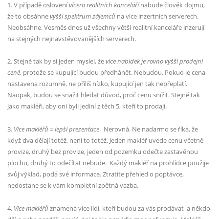
1. V případě oslovení
vícero realitních kanceláří
nabude člověk dojmu,
že to obsáhne
vyšší spektrum zájemců
na více inzertních serverech.
Neobsáhne. Vesměs dnes už všechny větší realitní kanceláře inzerují
na stejných nejnavstěvovanějších serverech.
2. Stejně tak by si jeden myslel, že
více nabídek je rovno vyšší prodejní
ceně
, protože se kupující budou předhánět. Nebudou. Pokud je cena
nastavena rozumně, ne příliš nízko, kupující jen tak nepřeplatí.
Naopak, budou se snažit hledat důvod, proč cenu snížit. Stejně tak
jako makléři, aby oni byli jediní z těch 5, kteří to prodají.
3.
Více makléřů = lepší prezentace
.
Nerovná. Ne nadarmo se říká, že
když dva dělají totéž, není to totéž. Jeden makléř uvede cenu včetně
provize, druhý bez provize, jeden od pozemku odečte zastavěnou
plochu, druhý to odečítat nebude.
Každý makléř na prohlídce použije
svůj výklad, podá své informace. Ztratíte přehled o poptávce,
nedostane se k vám kompletní zpětná vazba.
4.
Více makléřů
znamená více lidí, kteří budou za vás prodávat
a někdo