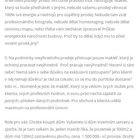
dříve nebo později
prodá
. Ani tohle pravidlo moc nefunguje. Makléř,
který se bude předhánět s jinými, nebude vašemu prodeji věnovat
100% své energie a nástrojů pro úspěšný prodej. Nebude tam zvát
profesionálního fotografa, nebude dělat homestaging, nebude dělat
cenovou mapu, nebo třeba vám nechávat zpracovat Průkaz
energetické náročnosti budovy. Proč by to dělal, když mu to před
nosem prodá jiný?
5. Na podmínky
nevýhradního prodeje
přistoupí pouze makléř, který je
ochotný pracovat nevýhradně.
Proč pracuje nevýhradně? Necení si sám
sebe? Nemá sám v sebe důvěru na exklusivní zastoupení? Jeho klienti
v něj nemají důvěru? Je rád za cokoliv, co se mu do portfolia dostane?
Kdo ví… Nicméně je jisté, že makléř, který si je vědom svých služeb pro
klienta, svých profesních hodnot, si svou práci nechá zaplatit za
jasných, předem daných podmínek. Pro obchod a klienta udělá
maximum na profesionální úrovni.
Role pro vás:
Chcete koupit dům. Vyberete si dům inzertním serveru a
zjistíte, že je tam celkem 3x. Jeden inzerát říká, že pozemek je 500m2 a
dům má 120m2 zastavěnou plochu, cena
1 500 000,- vč.provize. Druhý