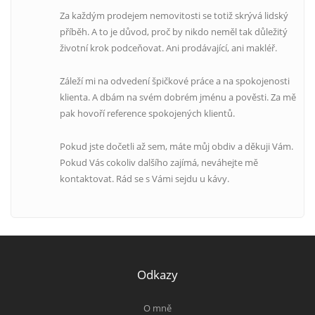
Za každým prodejem nemovitosti se totiž skrývá lidský
příběh. A to je důvod, proč by nikdo neměl tak důležitý
životní krok podceňovat. Ani prodávající, ani makléř.
Záleží mi na odvedení špičkové práce a na spokojenosti
klienta. A dbám na svém dobrém jménu a pověsti. Za mě
pak hovoří reference spokojených klientů.
Pokud jste dočetli až sem, máte můj obdiv a děkuji Vám.
Pokud Vás cokoliv dalšího zajímá, neváhejte mě
kontaktovat. Rád se s Vámi sejdu u kávy.
Odkazy
O mně