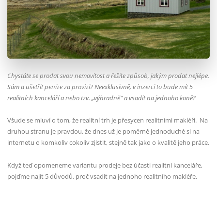
Chystáte se prodat svou nemovitost a řešíte způsob, jakým prodat nejlépe.
Sám a ušetřit peníze za provizi? Neexklusivně, v inzerci to bude mít 5
realitních kanceláří a nebo tzv. „výhradně“ a vsadit na jednoho koně?
Všude se mluví o tom, že realitní trh je přesycen realitními makléři.
Na
druhou stranu je pravdou, že dnes už je poměrně jednoduché si na
internetu o komkoliv cokoliv zjistit, stejně tak jako o kvalitě jeho práce.
Když teď opomeneme variantu prodeje bez účasti realitní kanceláře,
pojďme najít 5 důvodů, proč vsadit na jednoho realitního makléře.