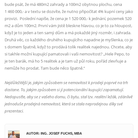
bude psát, že má 480m2 zahrady a 100m2 obytnou plochu, cena
1 460 000,- a v textu se dozvíte, že nutno připočítat 4% kupní ceny jako
provizi.
Poslední napíše, že cena je 1 520 000,- k jednání, pozemek 520
m2 a dům 100m2. První vám jistě bleskne hlavou, co je to za hloupost,
když je to jeden a ten samý dům a má pokaždé jiný rozměr, i zahrada.
Druhá věc, co každého druhého kupujícího napadne je myšlenka, co je
s domem špatně, když to prodává tolik realitek najednou. Chcete, aby
si takhle možní kupující pamatovali i vaši nemovitost? „Hele Pepo, to
je ten barák, má ho 5 realitek a je tam už půl roku, pořád zlevňuje a
nemůže ho prodat. Tam bude něco špatně.“
Nejdůležitější je, jakým způsobem se nemovitost k prodeji poprvé na trh
dostane. To, jakým způsobem si jí potencionální kupující zapamatují.
Nedopusťte, aby se z vašeho domu, či bytu, stal tzv. realitní ležák, zdánlivě
jednoduše prodejná nemovitost, která se stala neprodejnou díky své
prezentaci.
AUTOR: ING. JOSEF FUCHS, MBA