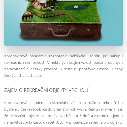
Koronavirová pandemie rozpoutala nebývalou touhu po nákupu
rekreačních nemovitostí. V některých krajích vzrostl počet prodaných
nemovitostí o desítky procent. S rostoucí poptávkou rostou i ceny
českých chat a chalup.
ZÁJEM O REKREAČNÍ OBJEKTY VRCHOLÍ
Koronavirová pandemie eskalovala zájem o nákup rekreačního
bydlení v České republice do dramatických výšin. Realitní makléři hlásí,
že rekreační objekty se prodávaly i během 5 dnů a zájemců o jednu
nemovitost bylo často dvacet. A to i v případě, že se jednalo o objekty