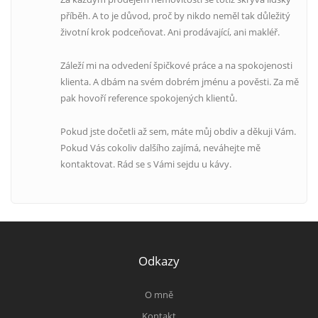
příběh. A to je důvod, proč by nikdo neměl tak důležitý
životní krok podceňovat. Ani prodávající, ani makléř.
Záleží mi na odvedení špičkové práce a na spokojenosti
klienta. A dbám na svém dobrém jménu a pověsti. Za mě
pak hovoří reference spokojených klientů.
Pokud jste dočetli až sem, máte můj obdiv a děkuji Vám.
Pokud Vás cokoliv dalšího zajímá, neváhejte mě
kontaktovat. Rád se s Vámi sejdu u kávy.
Odkazy
O mně
Kontakt