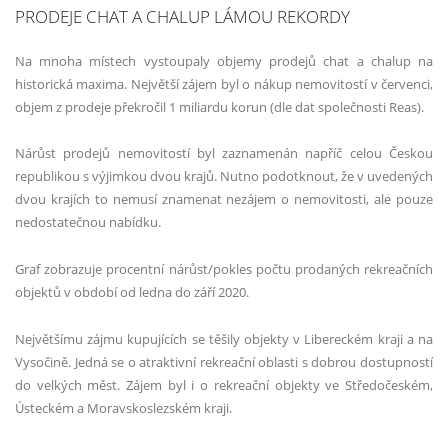
PRODEJE CHAT A CHALUP LÁMOU REKORDY
Na mnoha místech vystoupaly objemy prodejů chat a chalup na
historická maxima. Největší zájem byl o nákup nemovitostí v červenci,
objem z prodeje překročil 1 miliardu korun (dle dat společnosti Reas).
Nárůst prodejů nemovitostí byl zaznamenán napříč celou Českou
republikou s výjimkou dvou krajů. Nutno podotknout, že v uvedených
dvou krajích to nemusí znamenat nezájem o nemovitosti, ale pouze
nedostatečnou nabídku.
Graf zobrazuje procentní nárůst/pokles počtu prodaných rekreačních
objektů v období od ledna do září 2020.
Největšímu zájmu kupujících se těšily objekty v Libereckém kraji a na
Vysočině. Jedná se o atraktivní rekreační oblasti s dobrou dostupností
do velkých měst. Zájem byl i o rekreační objekty ve Středočeském,
Ústeckém a Moravskoslezském kraji.