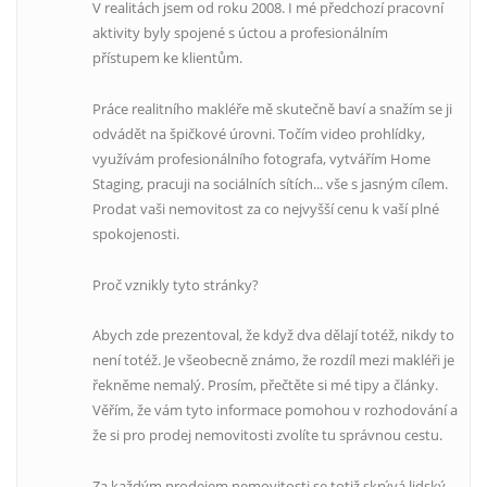
V realitách jsem od roku 2008. I mé předchozí pracovní
aktivity byly spojené s úctou a profesionálním
přístupem ke klientům.
Práce realitního makléře mě skutečně baví a snažím se ji
odvádět na špičkové úrovni. Točím video prohlídky,
využívám profesionálního fotografa, vytvářím Home
Staging, pracuji na sociálních sítích... vše s jasným cílem.
Prodat vaši nemovitost za co nejvyšší cenu k vaší plné
spokojenosti.
Proč vznikly tyto stránky?
Abych zde prezentoval, že když dva dělají totéž, nikdy to
není totéž. Je všeobecně známo, že rozdíl mezi makléři je
řekněme nemalý. Prosím, přečtěte si mé tipy a články.
Věřím, že vám tyto informace pomohou v rozhodování a
že si pro prodej nemovitosti zvolíte tu správnou cestu.
Za každým prodejem nemovitosti se totiž skrývá lidský