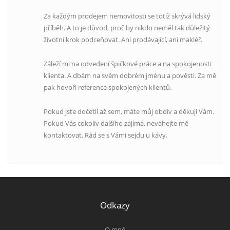
Za každým prodejem nemovitosti se totiž skrývá lidský
příběh. A to je důvod, proč by nikdo neměl tak důležitý
životní krok podceňovat. Ani prodávající, ani makléř.
Záleží mi na odvedení špičkové práce a na spokojenosti
klienta. A dbám na svém dobrém jménu a pověsti. Za mě
pak hovoří reference spokojených klientů.
Pokud jste dočetli až sem, máte můj obdiv a děkuji Vám.
Pokud Vás cokoliv dalšího zajímá, neváhejte mě
kontaktovat. Rád se s Vámi sejdu u kávy.
Odkazy
O mně