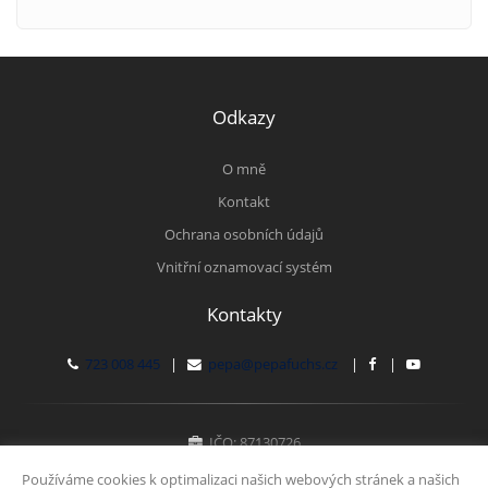
Odkazy
O mně
Kontakt
Ochrana osobních údajů
Vnitřní oznamovací systém
Kontakty
723 008 445
|
pepa@pepafuchs.cz
|
|
IČO: 87130726
Fyzická osoba zapsaná v živnostenském rejstříku
Používáme cookies k optimalizaci našich webových stránek a našich