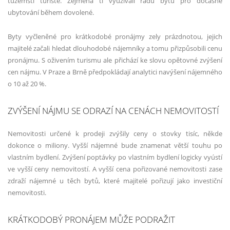
tuzemští turisté. Zejména ti využívali řadu bytů pro dočasné
ubytování během dovolené.
Byty vyčleněné pro krátkodobé pronájmy zely prázdnotou, jejich
majitelé začali hledat dlouhodobé nájemníky a tomu přizpůsobili cenu
pronájmu. S oživením turismu ale přichází ke slovu opětovné zvýšení
cen nájmu. V Praze a Brně předpokládají analytici navýšení nájemného
o 10 až 20 %.
ZVÝŠENÍ NÁJMU SE ODRAZÍ NA CENÁCH NEMOVITOSTÍ
Nemovitosti určené k prodeji zvýšily ceny o stovky tisíc, někde
dokonce o miliony. Vyšší nájemné bude znamenat větší touhu po
vlastním bydlení. Zvýšení poptávky po vlastním bydlení logicky vyústí
ve vyšší ceny nemovitostí. A vyšší cena pořizované nemovitosti zase
zdraží nájemné u těch bytů, které majitelé pořizují jako investiční
nemovitosti.
KRÁTKODOBÝ PRONÁJEM MŮŽE PODRAŽIT