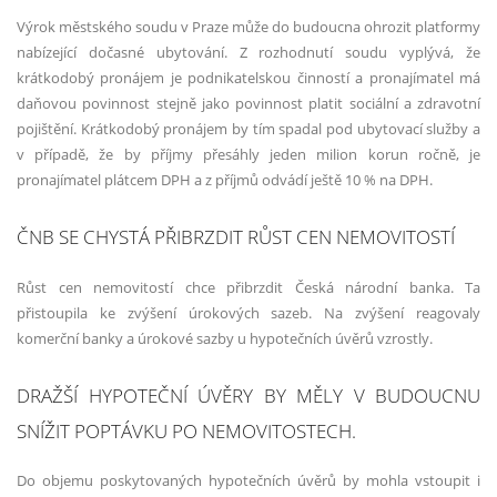
Výrok městského soudu v Praze může do budoucna ohrozit platformy
nabízející dočasné ubytování. Z rozhodnutí soudu vyplývá, že
krátkodobý pronájem je podnikatelskou činností a pronajímatel má
daňovou povinnost stejně jako povinnost platit sociální a zdravotní
pojištění. Krátkodobý pronájem by tím spadal pod ubytovací služby a
v případě, že by příjmy přesáhly jeden milion korun ročně, je
pronajímatel plátcem DPH a z příjmů odvádí ještě 10 % na DPH.
ČNB SE CHYSTÁ PŘIBRZDIT RŮST CEN NEMOVITOSTÍ
Růst cen nemovitostí chce přibrzdit Česká národní banka. Ta
přistoupila ke zvýšení úrokových sazeb. Na zvýšení reagovaly
komerční banky a úrokové sazby u hypotečních úvěrů vzrostly.
DRAŽŠÍ HYPOTEČNÍ ÚVĚRY BY MĚLY V BUDOUCNU
SNÍŽIT POPTÁVKU PO NEMOVITOSTECH.
Do objemu poskytovaných hypotečních úvěrů by mohla vstoupit i