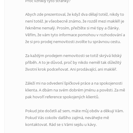
Proč vznikly tyto stránky?
Abych zde prezentoval, že když dva dělají totéž, nikdy to
není totéž. Je všeobecně známo, že rozdíl mezi makléři je
řekněme nemalý. Prosím, přečtěte si mé tipy a články.
Věřím, že vám tyto informace pomohou v rozhodování a
že si pro prodej nemovitosti zvolíte tu správnou cestu.
Za každým prodejem nemovitosti se totiž skrývá lidský
příběh. A to je důvod, proč by nikdo neměl tak důležitý
životní krok podceňovat. Ani prodávající, ani makléř.
Záleží mi na odvedení špičkové práce a na spokojenosti
klienta. A dbám na svém dobrém jménu a pověsti. Za mě
pak hovoří reference spokojených klientů.
Pokud jste dočetli až sem, máte můj obdiv a děkuji Vám.
Pokud Vás cokoliv dalšího zajímá, neváhejte mě
kontaktovat. Rád se s Vámi sejdu u kávy.